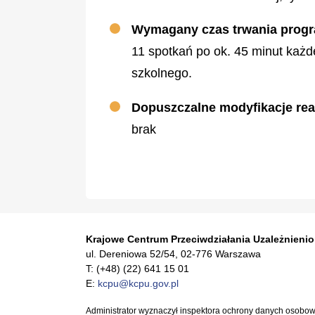
Wymagany czas trwania prog
11 spotkań po ok. 45 minut każd
szkolnego.
Dopuszczalne modyfikacje real
brak
Krajowe Centrum Przeciwdziałania Uzależnieni
ul. Dereniowa 52/54, 02-776 Warszawa
T: (+48) (22) 641 15 01
E:
kcpu@kcpu.gov.pl
Administrator wyznaczył inspektora ochrony danych osobo