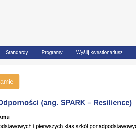
Standardy
Programy
Wyślij kwestionariusz
ramie
Odporności
(ang. SPARK – Resilience)
ramu
podstawowych i pierwszych klas szkół ponadpodstawowyc