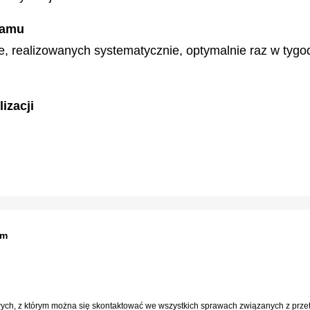
ramu
e, realizowanych systematycznie, optymalnie raz w tygod
izacji
om
wych, z którym można się skontaktować we wszystkich sprawach związanych z pr