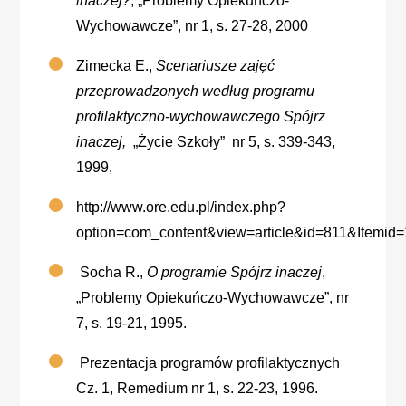
inaczej?
, „Problemy Opiekuńczo-
Wychowawcze”, nr 1, s. 27-28, 2000
Zimecka E.,
Scenariusze zajęć
przeprowadzonych według programu
profilaktyczno-wychowawczego Spójrz
inaczej,
„Życie Szkoły” nr 5, s. 339-343,
1999,
http://www.ore.edu.pl/index.php?
option=com_content&view=article&id=811&Itemid
Socha R.,
O programie Spójrz inaczej
,
„Problemy Opiekuńczo-Wychowawcze”, nr
7, s. 19-21, 1995.
Prezentacja programów profilaktycznych
Cz. 1, Remedium nr 1, s. 22-23, 1996.